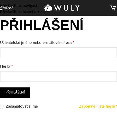
Přeskočit na navigaci
MENU
Přeskočit na hlavní obsah
PŘIHLÁŠENÍ
*
Uživatelské jméno nebo e-mailová adresa
*
Heslo
PŘIHLÁŠENÍ
Zapamatovat si mě
Zapomněli jste heslo?