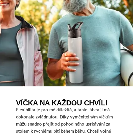
VÍČKA NA KAŽDOU CHVÍLI
Flexibilita je pro mě důležitá, a tahle láhev ji má
dokonale zvládnutou. Díky vyměnitelným víčkům
můžu snadno přejít od pohodlného usrkávání za
stolem k rychlému pití během běhu. Chceš volné