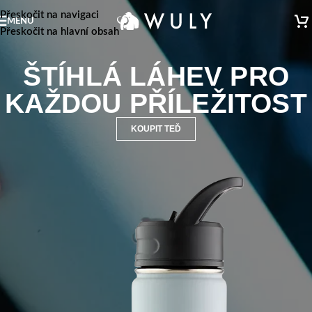
Přeskočit na navigaci
MENU
Přeskočit na hlavní obsah
ŠTÍHLÁ LÁHEV PRO
KAŽDOU PŘÍLEŽITOST
KOUPIT TEĎ