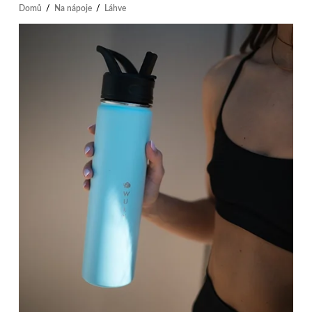
Domů
/
Na nápoje
/
Láhve