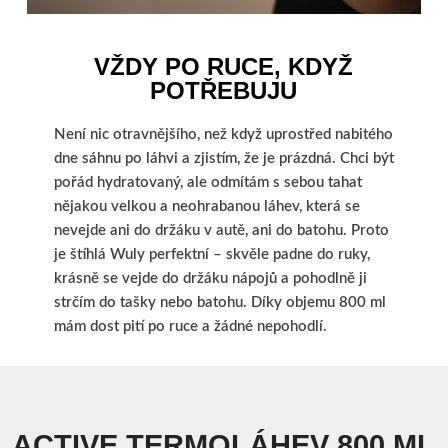
VŽDY PO RUCE, KDYŽ
POTŘEBUJU
Není nic otravnějšího, než když uprostřed nabitého
dne sáhnu po láhvi a zjistím, že je prázdná. Chci být
pořád hydratovaný, ale odmítám s sebou tahat
nějakou velkou a neohrabanou láhev, která se
nevejde ani do držáku v autě, ani do batohu. Proto
je štíhlá Wuly perfektní – skvěle padne do ruky,
krásně se vejde do držáku nápojů a pohodlně ji
strčím do tašky nebo batohu. Díky objemu 800 ml
mám dost pití po ruce a žádné nepohodlí.
ACTIVE TERMOLÁHEV 800 ML